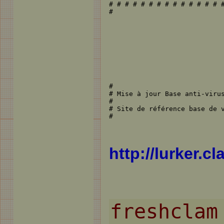
# # # # # # # # # # # # # # #
#
#

# Mise à jour Base anti-virus
#

# Site de référence base de v
#
http://lurker.c