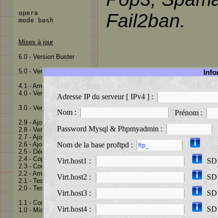
opera
Fail2ban.
mode bash
Mises à jour
6.0 - Version Buster
5.0 - Version Stretch
Info
4.1 - Améliorations
Temps d'installation :
4.0 - Version Jessie
Adresse IP du serveur [ IPv4 ] :
3.0 - Version Wheezy
Nom :
Prénom :
N.B. : Pour plus de facilité
2.9 - Ajout Fail2ban
juste à gauche du menu défil
Password Mysql & Phpmyadmin :
2.8 - Version Squeeze
2.7 - Ajout mode Bash
2.6 - Ajout Suexec
Nom de la base proftpd :
2.5 - Décoration
2.4 - Copie Flash
Virt.host1 :
SD
2.3 - Compatibilités
2.2 - Améliorations
Virt.host2 :
SD
2.1 - Test ok
2.0 - Test complet
Prerequisites
Virt.host3 :
SD
1.1 - Correction bug
Virt.host4 :
SD
1.0 - Mise en ligne