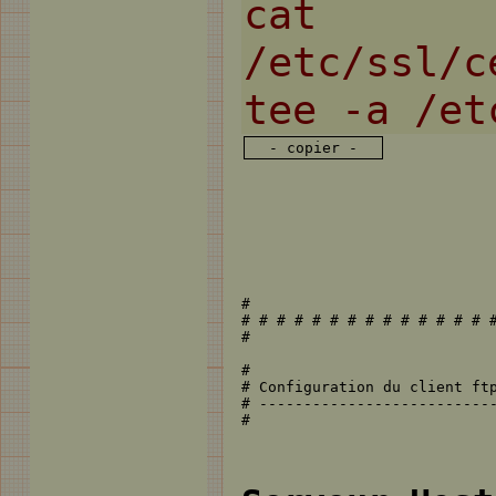
- copier -
#

# # # # # # # # # # # # # # #
#

#

# Configuration du client ftp
# ---------------------------
#