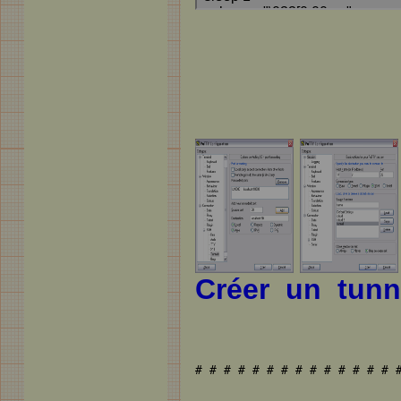
Créer un tun
# # # # # # # # # # # # # # #