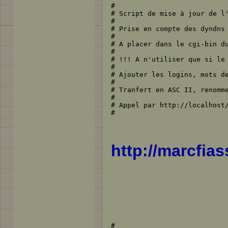
#                            
# Script de mise à jour de l'
#      

# Prise en compte des dyndns 
# 

# A placer dans le cgi-bin du
#

# !!! A n'utiliser que si le 
#

# Ajouter les logins, mots de
#

# Tranfert en ASC II, renomme
#

# Appel par http://localhost/
http://marcfia
#                            