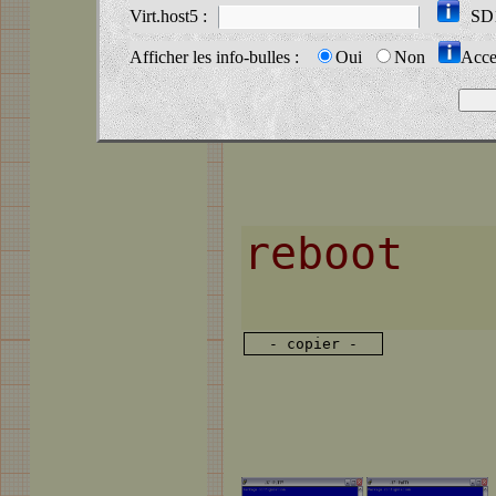
Virt.host5 :
SD
Afficher les info-bulles :
Oui
Non
Accep
- copier -
- copier -