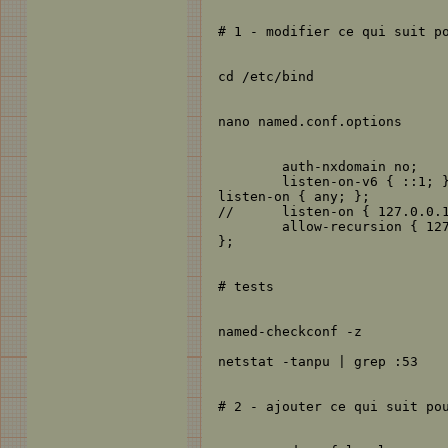
# 1 - modifier ce qui suit po
cd /etc/bind

nano named.conf.options

        auth-nxdomain no;    
        listen-on-v6 { ::1; }
listen-on { any; };

//      listen-on { 127.0.0.1
        allow-recursion { 127
};

# tests

named-checkconf -z 

netstat -tanpu | grep :53

# 2 - ajouter ce qui suit pou