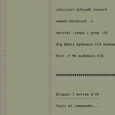
/etc/init.d/bind9 restart

named-checkconf -z 

netstat -tanpu | grep :53

dig @dns1.mydomain.tld mydoma
host -t MX mydomain.tld

#############################
Bloquer l'entrée d'IP

---------------------

Tests et commandes...
