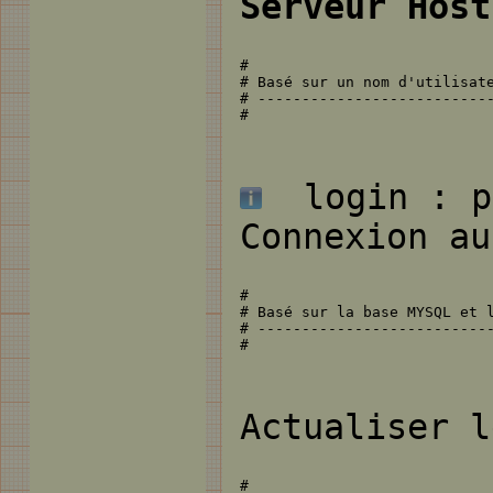
Serveur Host
#

# Basé sur un nom d'utilisate
# ---------------------------
#
login : pr
Connexion au
#

# Basé sur la base MYSQL et l
# ---------------------------
#
Actualiser l
#
