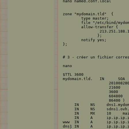
nano named.conf.local

zone "mydomain.tld"  {

        type master;

        file "/etc/bind/mydom
        allow-transfer {

                213.251.188.1
               };

        notify yes;

};

# 3 - créer un fichier corres
nano

$TTL 3600

mydomain.tld.	IN	SOA	dns1.mydomain.tld. postmaster.mydomain.tld. (

                    201008280
                    21600    
                    3600     
                    604800   
                    86400 )  
     IN     NS     dns1.mydom
     IN     NS     sdns1.ovh.
     IN     MX     10     mai
     IN     A      ip.ip.ip.i
www  IN     A      ip.ip.ip.i
dns1 IN     A      ip.ip.ip.i