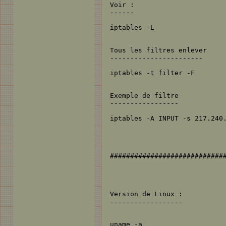
Voir :

------

iptables -L

Tous les filtres enlever

-----------------------

iptables -t filter -F

Exemple de filtre 

-----------------

iptables -A INPUT -s 217.240.
#############################
Version de Linux :

------------------

uname -a
