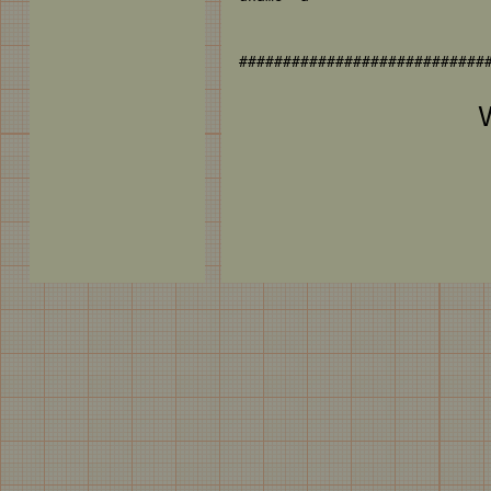
#############################