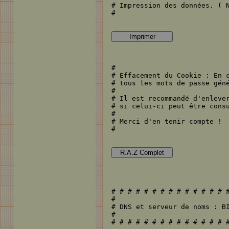
# Impression des données. ( N
#

# Effacement du Cookie : En c
# tous les mots de passe géné
#

# Il est recommandé d'enlever
# si celui-ci peut être consu
#

# Merci d'en tenir compte !

#
# # # # # # # # # # # # # # #
#                            
# DNS et serveur de noms : BI
#                            
# # # # # # # # # # # # # # #