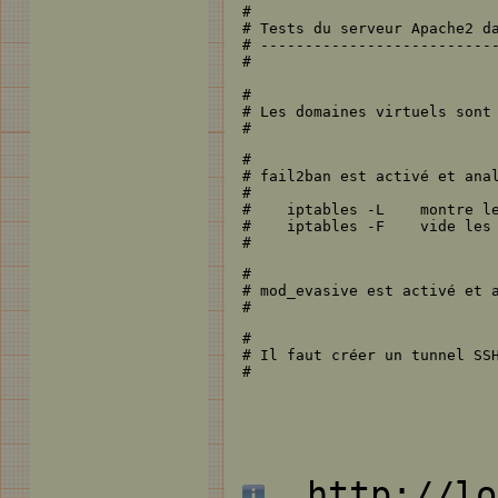
#

# Tests du serveur Apache2 da
# ---------------------------
#

#

# Les domaines virtuels sont 
#
#

# fail2ban est activé et anal
#

#    iptables -L    montre le
#    iptables -F    vide les 
#
#

# mod_evasive est activé et a
#
#

# Il faut créer un tunnel SSH
#
http://loc