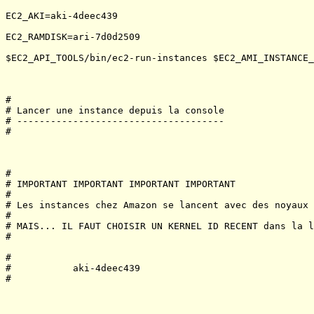
EC2_AKI=aki-4deec439

EC2_RAMDISK=ari-7d0d2509

$EC2_API_TOOLS/bin/ec2-run-instances $EC2_AMI_INSTANCE_
#

# Lancer une instance depuis la console

# -------------------------------------

#

#

# IMPORTANT IMPORTANT IMPORTANT IMPORTANT

#

# Les instances chez Amazon se lancent avec des noyaux 
#

# MAIS... IL FAUT CHOISIR UN KERNEL ID RECENT dans la l
#

#

#           aki-4deec439        

#
