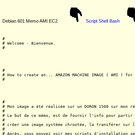
Debian 601 Memo AMI EC2
Script Shell Bash
#

# Welcome - Bienvenue.

#

#

# How to create an... AMAZON MACHINE IMAGE ( AMI ) for 
#

#

# Mon image a été réalisée sur un DURON 1500 sur mon ré
#

# Le but de ce mémo, est de fournir l'info pour partir 
#

# créer une image système chrootée, la transférer sur l
#

# Après, vous pouvez voir mes scripts d'installation se