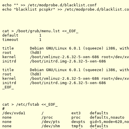
echo "" >> /etc/modprobe.d/blacklist.conf

echo "blacklist pcspkr" >> /etc/modprobe.d/blacklist.co
cat > /boot/grub/menu.lst <<_EOF_

default         1

timeout         1

title       Debian GNU/Linux 6.0.1 (squeeze) i386, with
root        (hd0)

kernel      /boot/vmlinuz-2.6.32-5-xen-686 root=/dev/xv
initrd      /boot/initrd.img-2.6.32-5-xen-686

title       Debian GNU/Linux 6.0.1 (squeeze) i386, with
root        (hd0)

kernel      /boot/vmlinuz-2.6.32-5-xen-686 root=/dev/xv
initrd      /boot/initrd.img-2.6.32-5-xen-686

_EOF_

cat > /etc/fstab <<_EOF_

# 
/dev/xvda1       /            ext3    defaults         
none             /proc        proc    defaults,noauto  
none             /dev/pts     devpts  gid=5,mode=620,no
none             /dev/shm     tmpfs   defaults         