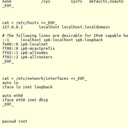
none             /sys         sysfs   defaults,noauto  
_EOF_

cat > /etc/hosts <<_EOF_

127.0.0.1       localhost localhost.localdomain

# The following lines are desirable for IPv6 capable ho
::1     localhost ip6-localhost ip6-loopback

fe00::0 ip6-localnet

ff00::0 ip6-mcastprefix

ff02::1 ip6-allnodes

ff02::2 ip6-allrouters

_EOF_

cat > /etc/network/interfaces <<_EOF_

auto lo

iface lo inet loopback

auto eth0

iface eth0 inet dhcp

_EOF_

passwd root
