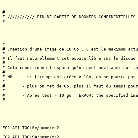
#

# /////////// FIN DE PARTIE DE DONNEES CONFIDENTIELLES 
#

#

# Création d'une image de 10 Go . C'est le maximum actu
#

# Il faut naturellement cet espace libre sur le disque 
# 

# Cela conditionne l'espace qu'on peut envisager sur le
#

# NB :  - si l'image est créée à 1Go, on ne pourra pas 
#

#       - plus on met de Go, plus il faut du temps pour
#

#       - Après test > 10 go = ERROR: the specified ima
#

EC2_AMI_TOOLS=/home/ec2

EC2_API_TOOLS=/home/ec2
