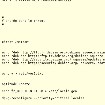
#

# entrée dans le chroot

#

chroot /mnt/ami

echo "deb http://ftp.fr.debian.org/debian/ squeeze main
echo "deb-src http://ftp.fr.debian.org/debian/ squeeze 
echo "deb http://security.debian.org/ squeeze/updates m
echo "deb-src http://security.debian.org/ squeeze/updat
echo y > /etc/yes1.txt

aptitude update

echo fr_BE.UTF-8 UTF-8 > /etc/locale.gen

dpkg-reconfigure --priority=critical locales
