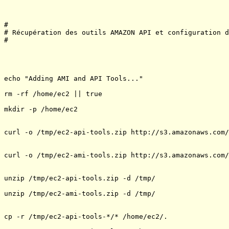
#

# Récupération des outils AMAZON API et configuration d
#

echo "Adding AMI and API Tools..."

rm -rf /home/ec2 || true

mkdir -p /home/ec2

curl -o /tmp/ec2-api-tools.zip http://s3.amazonaws.com/
curl -o /tmp/ec2-ami-tools.zip http://s3.amazonaws.com/
unzip /tmp/ec2-api-tools.zip -d /tmp/

unzip /tmp/ec2-ami-tools.zip -d /tmp/

cp -r /tmp/ec2-api-tools-*/* /home/ec2/.
