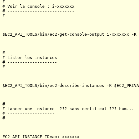
#

# Voir la console : i-xxxxxxx

# ---------------------------

#

$EC2_API_TOOLS/bin/ec2-get-console-output i-xxxxxxx -K 
#

# Lister les instances

# --------------------

#

$EC2_API_TOOLS/bin/ec2-describe-instances -K $EC2_PRIVA
#

# Lancer une instance  ??? sans certificat ??? hum...

# -------------------

#

EC2_AMI_INSTANCE_ID=ami-xxxxxxx
