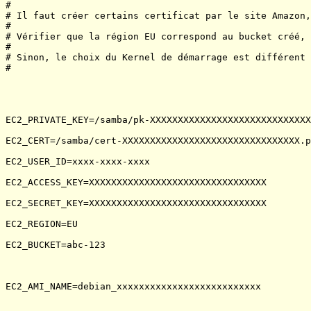
#

# Il faut créer certains certificat par le site Amazon,
#

# Vérifier que la région EU correspond au bucket créé, 
#

# Sinon, le choix du Kernel de démarrage est différent 
#

EC2_PRIVATE_KEY=/samba/pk-XXXXXXXXXXXXXXXXXXXXXXXXXXXXX
EC2_CERT=/samba/cert-XXXXXXXXXXXXXXXXXXXXXXXXXXXXXXXX.p
EC2_USER_ID=xxxx-xxxx-xxxx

EC2_ACCESS_KEY=XXXXXXXXXXXXXXXXXXXXXXXXXXXXXXXX

EC2_SECRET_KEY=XXXXXXXXXXXXXXXXXXXXXXXXXXXXXXXX

EC2_REGION=EU

EC2_BUCKET=abc-123

EC2_AMI_NAME=debian_xxxxxxxxxxxxxxxxxxxxxxxxxx
