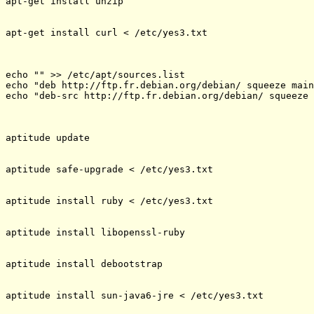
apt-get install unzip

apt-get install curl < /etc/yes3.txt

echo "" >> /etc/apt/sources.list

echo "deb http://ftp.fr.debian.org/debian/ squeeze main
echo "deb-src http://ftp.fr.debian.org/debian/ squeeze 
aptitude update

aptitude safe-upgrade < /etc/yes3.txt

aptitude install ruby < /etc/yes3.txt

aptitude install libopenssl-ruby

aptitude install debootstrap

aptitude install sun-java6-jre < /etc/yes3.txt
