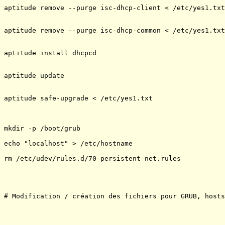
aptitude remove --purge isc-dhcp-client < /etc/yes1.txt

aptitude remove --purge isc-dhcp-common < /etc/yes1.txt

aptitude install dhcpcd

aptitude update

aptitude safe-upgrade < /etc/yes1.txt

mkdir -p /boot/grub

echo "localhost" > /etc/hostname

rm /etc/udev/rules.d/70-persistent-net.rules 

# Modification / création des fichiers pour GRUB, hosts