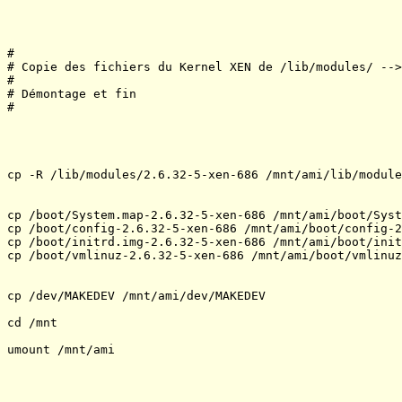
#

# Copie des fichiers du Kernel XEN de /lib/modules/ -->
#

# Démontage et fin

#

cp -R /lib/modules/2.6.32-5-xen-686 /mnt/ami/lib/module
cp /boot/System.map-2.6.32-5-xen-686 /mnt/ami/boot/Syst
cp /boot/config-2.6.32-5-xen-686 /mnt/ami/boot/config-2
cp /boot/initrd.img-2.6.32-5-xen-686 /mnt/ami/boot/init
cp /boot/vmlinuz-2.6.32-5-xen-686 /mnt/ami/boot/vmlinuz
cp /dev/MAKEDEV /mnt/ami/dev/MAKEDEV

cd /mnt

umount /mnt/ami
