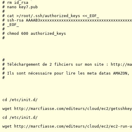
# rm id_rsa

# nano key7.pub

#

# cat >/root/.ssh/authorized_keys <<_EOF_

# ssh-rsa AAAAB3xxxxxxxxxxxxxxxxxxxxxxxxxxxxxxxxxxxxxxx
# _EOF_

#

# chmod 600 authorized_keys

#

#

# Téléchargement de 2 fihciers sur mon site : http://ma
# 

# Ils sont nécessaire pour lire les meta datas AMAZON, 
#

cd /etc/init.d/

wget http://marcfiasse.com/editeurs/cloud/ec2/getsshkey

cd /etc/init.d/

wget http://marcfiasse.com/editeurs/cloud/ec2/ec2-run-u