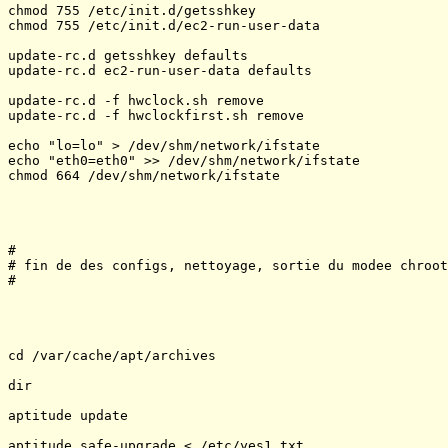
chmod 755 /etc/init.d/getsshkey

chmod 755 /etc/init.d/ec2-run-user-data

update-rc.d getsshkey defaults

update-rc.d ec2-run-user-data defaults

update-rc.d -f hwclock.sh remove

update-rc.d -f hwclockfirst.sh remove

echo "lo=lo" > /dev/shm/network/ifstate

echo "eth0=eth0" >> /dev/shm/network/ifstate

chmod 664 /dev/shm/network/ifstate

#

# fin de des configs, nettoyage, sortie du modee chroot

#

cd /var/cache/apt/archives

dir

aptitude update

aptitude safe-upgrade < /etc/yes1.txt
