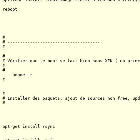
reboot

#

# -------------------------------------

#

#

# Vérifier que le boot se fait bien sous XEN ( en princ
#

#

    uname -r

#

#

# Installer des paquets, ajout de sources non free, upd
#

apt-get install rsync 
