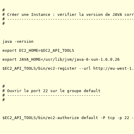
#

# Créer une Instance : vérifier la version de JAVA corr
# -----------------------------------------------------
#

java -version

export EC2_HOME=$EC2_API_TOOLS

export JAVA_HOME=/usr/lib/jvm/java-6-sun-1.6.0.26

$EC2_API_TOOLS/bin/ec2-register --url http://eu-west-1.
#

# Ouvrir le port 22 sur le groupe default

# ---------------------------------------

#

$EC2_API_TOOLS/bin/ec2-authorize default -P tcp -p 22 -