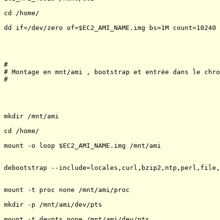
cd /home/

dd if=/dev/zero of=$EC2_AMI_NAME.img bs=1M count=10240 
#

# Montage en mnt/ami , bootstrap et entrée dans le chro
#

mkdir /mnt/ami 

cd /home/

mount -o loop $EC2_AMI_NAME.img /mnt/ami

debootstrap --include=locales,curl,bzip2,ntp,perl,file,
mount -t proc none /mnt/ami/proc

mkdir -p /mnt/ami/dev/pts 

mount -t devpts none /mnt/ami/dev/pts
