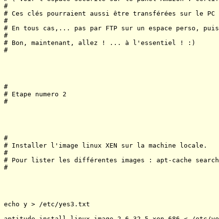
#

# Ces clés pourraient aussi être transférées sur le PC 
#

# En tous cas,... pas par FTP sur un espace perso, puis
#

# Bon, maintenant, allez ! ... à l'essentiel ! :)

#

#

# Etape numero 2

#

#

# Installer l'image linux XEN sur la machine locale.

#

# Pour lister les différentes images : apt-cache search
#

echo y > /etc/yes3.txt

aptitude install linux-image-2.6.32-5-xen-686 < /etc/ye