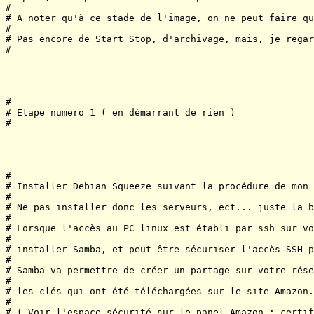
#

# A noter qu'à ce stade de l'image, on ne peut faire qu
# 

# Pas encore de Start Stop, d'archivage, mais, je regar
#

#

# Etape numero 1 ( en démarrant de rien )

#

#

# Installer Debian Squeeze suivant la procédure de mon 
#

# Ne pas installer donc les serveurs, ect... juste la b
#

# Lorsque l'accès au PC linux est établi par ssh sur vo
#

# installer Samba, et peut être sécuriser l'accès SSH p
# 

# Samba va permettre de créer un partage sur votre rése
#

# les clés qui ont été téléchargées sur le site Amazon.

#

# ( Voir l'espace sécurité sur le panel Amazon : certif