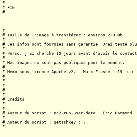
#

# FIN

#

#

# Taille de l'image à transférer : environ 230 Mb

#

# Ces infos sont fournies sans garantie. J'ai testé plu
#

# Perso, j'ai cherché 10 jours avant d'avoir le contact
#

# Mes images ne sont pas publiques pour le moment.

#

# Memo sous licence Apache v2. - Marc Fiasse - 19 juin 
#

#

#

#

#

# Credits

# -------

#

# Auteur du script : ec2-run-user-data : Eric Hammond

#

# Auteur du script : getsshkey : ?

#
