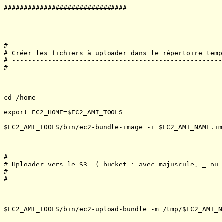
###############################

#

# Créer les fichiers à uploader dans le répertoire temp
# -----------------------------------------------------
#

cd /home

export EC2_HOME=$EC2_AMI_TOOLS

$EC2_AMI_TOOLS/bin/ec2-bundle-image -i $EC2_AMI_NAME.im
#

# Uploader vers le S3  ( bucket : avec majuscule, _ ou a
# -------------------

#

$EC2_AMI_TOOLS/bin/ec2-upload-bundle -m /tmp/$EC2_AMI_N