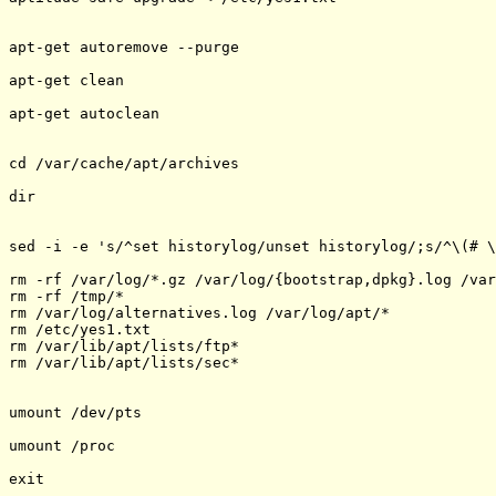
apt-get autoremove --purge

apt-get clean

apt-get autoclean

cd /var/cache/apt/archives

dir

sed -i -e 's/^set historylog/unset historylog/;s/^\(# \
rm -rf /var/log/*.gz /var/log/{bootstrap,dpkg}.log /var
rm -rf /tmp/*

rm /var/log/alternatives.log /var/log/apt/* 

rm /etc/yes1.txt

rm /var/lib/apt/lists/ftp*

rm /var/lib/apt/lists/sec* 

umount /dev/pts

umount /proc

exit
