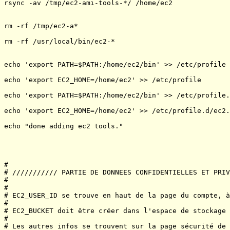
rsync -av /tmp/ec2-ami-tools-*/ /home/ec2

rm -rf /tmp/ec2-a*

rm -rf /usr/local/bin/ec2-*

echo 'export PATH=$PATH:/home/ec2/bin' >> /etc/profile

echo 'export EC2_HOME=/home/ec2' >> /etc/profile

echo 'export PATH=$PATH:/home/ec2/bin' >> /etc/profile.
echo 'export EC2_HOME=/home/ec2' >> /etc/profile.d/ec2.
echo "done adding ec2 tools."

#

# /////////// PARTIE DE DONNEES CONFIDENTIELLES ET PRIV
#

#

# EC2_USER_ID se trouve en haut de la page du compte, à
#

# EC2_BUCKET doit être créer dans l'espace de stockage 
#

# Les autres infos se trouvent sur la page sécurité de 