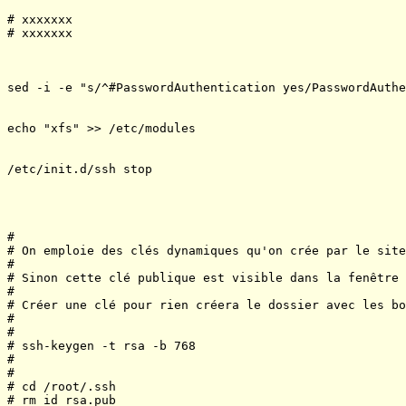
# xxxxxxx

# xxxxxxx

sed -i -e "s/^#PasswordAuthentication yes/PasswordAuthe
echo "xfs" >> /etc/modules

/etc/init.d/ssh stop

#

# On emploie des clés dynamiques qu'on crée par le site
# 

# Sinon cette clé publique est visible dans la fenêtre 
#

# Créer une clé pour rien créera le dossier avec les bo
#

#

# ssh-keygen -t rsa -b 768

#

#

# cd /root/.ssh

# rm id_rsa.pub
