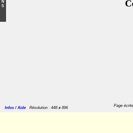
Ce sit
N
S
Page écrit
Infos / Aide
Résolution : 448
x
896