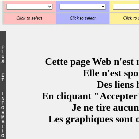
Click to select
Click to select
Click to 
F
L
U
Cette page Web n'est ni 
X
Elle n'est spon
E
T
Des liens hyp
En cliquant "Accepter", j
I
N
F
Je ne tire aucune p
O
R
Les graphiques sont of
M
A
T
I
O